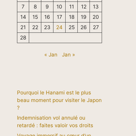
7
8
9
10
11
12
13
14
15
16
17
18
19
20
21
22
23
24
25
26
27
28
« Jan
Jan »
Pourquoi le Hanami est le plus
beau moment pour visiter le Japon
?
Indemnisation vol annulé ou
retardé : faites valoir vos droits
Voyage immersif au cœur d’un