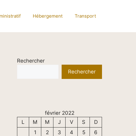
inistratif
Hébergement
Transport
Rechercher
Rechercher
février 2022
L
M
M
J
V
S
D
1
2
3
4
5
6