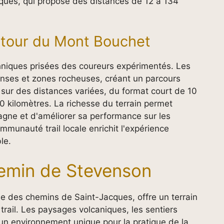
ques, qui propose des distances de 12 à 134
utour du Mont Bouchet
hniques prisées des coureurs expérimentés. Les
enses et zones rocheuses, créant un parcours
r sur des distances variées, du format court de 10
0 kilomètres. La richesse du terrain permet
agne et d'améliorer sa performance sur les
mmunauté trail locale enrichit l'expérience
le.
hemin de Stevenson
e des chemins de Saint-Jacques, offre un terrain
trail. Les paysages volcaniques, les sentiers
 un environnement unique pour la pratique de la