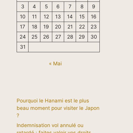
3
4
5
6
7
8
9
10
11
12
13
14
15
16
17
18
19
20
21
22
23
24
25
26
27
28
29
30
31
« Mai
Pourquoi le Hanami est le plus
beau moment pour visiter le Japon
?
Indemnisation vol annulé ou
retardé : faites valoir vos droits