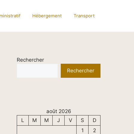
inistratif
Hébergement
Transport
Rechercher
Rechercher
août 2026
L
M
M
J
V
S
D
1
2